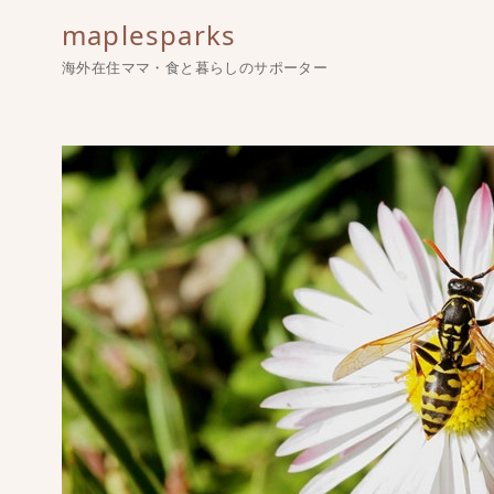
maplesparks
海外在住ママ・食と暮らしのサポーター
コ
ン
テ
ン
ツ
へ
移
動