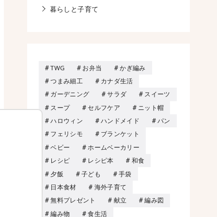
暮らしと子育て
TWG
お弁当
かぎ編み
つまみ細工
カナダ生活
ガーデニング
サラダ
スイーツ
スープ
セルフケア
ニット帽
ハロウィン
ハンドメイド
パン
フェリシモ
ブランケット
ベビー
ホームベーカリー
レシピ
レシピ本
和食
夕飯
子ども
手袋
日本食材
海外子育て
無料プレゼント
献立
編み図
編み物
食生活