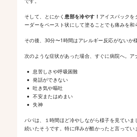
です。
そして、とにかく
患部を冷やす！
アイスパックを
ーダーをペースト状にして塗ることでも痛みを和
その後、30分〜1時間はアレルギー反応がないか
次のような症状があった場合、すぐに病院へ。ア
息苦しさや呼吸困難
発話ができない
吐き気や嘔吐
不安またはめまい
失神
パパは、１時間ほど冷やしながら様子を見ていま
続いたそうです。特に痒みが酷かったと言ってい