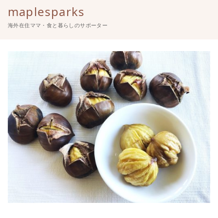
maplesparks
海外在住ママ・食と暮らしのサポーター
コ
ン
テ
ン
ツ
へ
移
動