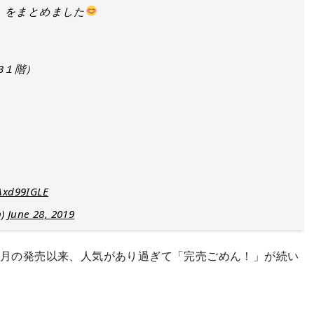
）をまとめました
B１階）
yAxd99IGLE
n)
June 28, 2019
10月の発売以来、人気があり過ぎて「完売ごめん！」が続い
。