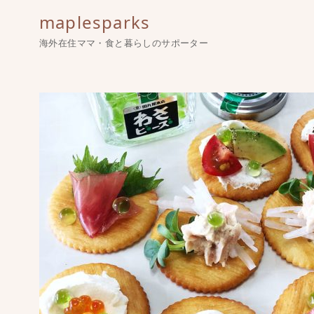
maplesparks
海外在住ママ・食と暮らしのサポーター
コ
ン
テ
ン
ツ
へ
移
動