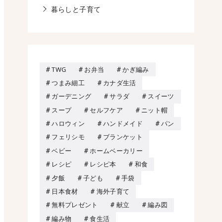
暮らしと子育て
TWG
お弁当
かぎ編み
つまみ細工
カナダ生活
ガーデニング
サラダ
スイーツ
スープ
セルフケア
ニット帽
ハロウィン
ハンドメイド
パン
フェリシモ
ブランケット
ベビー
ホームベーカリー
レシピ
レシピ本
和食
夕飯
子ども
手袋
日本食材
海外子育て
無料プレゼント
献立
編み図
編み物
食生活