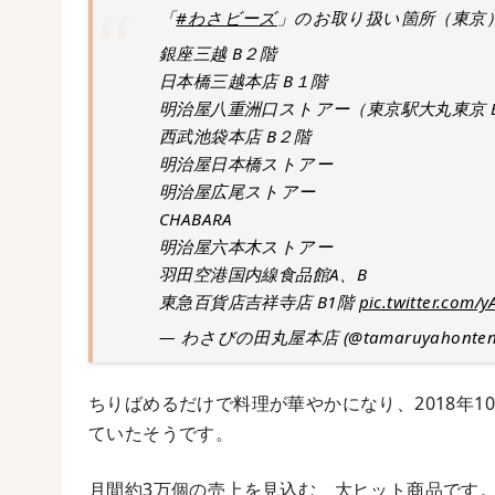
「
#わさビーズ
」のお取り扱い箇所（東京
銀座三越 B２階
日本橋三越本店 B１階
明治屋八重洲口ストアー（東京駅大丸東京 
西武池袋本店 B２階
明治屋日本橋ストアー
明治屋広尾ストアー
CHABARA
明治屋六本木ストアー
羽田空港国内線食品館A、B
東急百貨店吉祥寺店 B1階
pic.twitter.com/
— わさびの田丸屋本店 (@tamaruyahonte
ちりばめるだけで料理が華やかになり、2018年
ていたそうです。
月間約3万個の売上を見込む、大ヒット商品です