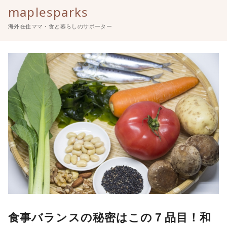
maplesparks
海外在住ママ・食と暮らしのサポーター
コ
ン
テ
ン
ツ
へ
移
動
食事バランスの秘密はこの７品目！和