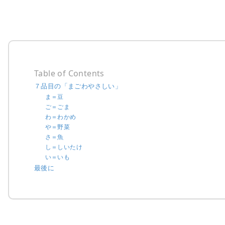
Table of Contents
７品目の「まごわやさしい」
ま＝豆
ご＝ごま
わ＝わかめ
や＝野菜
さ＝魚
し＝しいたけ
い＝いも
最後に