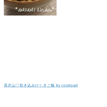
具沢山♡炊き込みひじきご飯 by cookpad