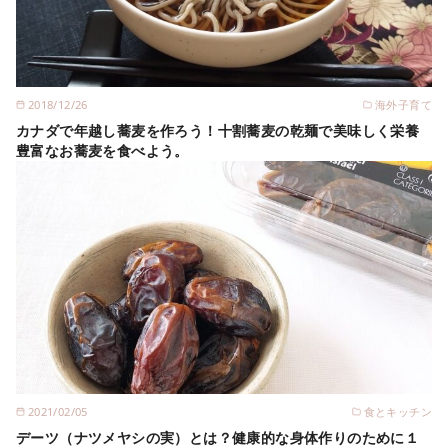
2018/12/26
海外子育て
カナダで年越し蕎麦を作ろう！十割蕎麦の乾麺で美味しく栄養
豊富なお蕎麦を食べよう。
2021/02/05
食とキッチン
デーツ（ナツメヤシの実）とは？健康的な身体作りのために１